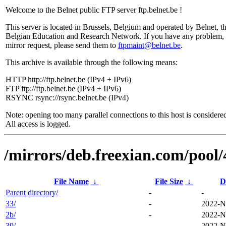
Welcome to the Belnet public FTP server ftp.belnet.be !
This server is located in Brussels, Belgium and operated by Belnet, t
Belgian Education and Research Network. If you have any problem, 
mirror request, please send them to
ftpmaint@belnet.be
.
This archive is available through the following means:
HTTP http://ftp.belnet.be (IPv4 + IPv6)
FTP ftp://ftp.belnet.be (IPv4 + IPv6)
RSYNC rsync://rsync.belnet.be (IPv4)
Note: opening too many parallel connections to this host is considere
All access is logged.
/mirrors/deb.freexian.com/pool/
File Name
↓
File Size
↓
D
Parent directory/
-
-
33/
-
2022-N
2b/
-
2022-N
39/
-
2022-N