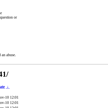
he
question or
d an abuse.
41/
ate
↓
ov-10 12:01
ov-10 12:01
ov-10 12:01