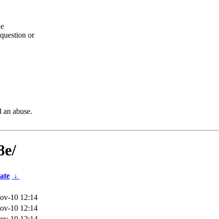
he
question or
d an abuse.
8e/
ate
↓
ov-10 12:14
ov-10 12:14
ov-10 12:14