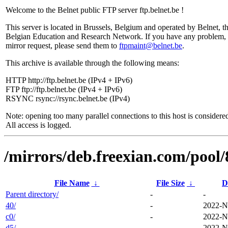
Welcome to the Belnet public FTP server ftp.belnet.be !
This server is located in Brussels, Belgium and operated by Belnet, t
Belgian Education and Research Network. If you have any problem, 
mirror request, please send them to
ftpmaint@belnet.be
.
This archive is available through the following means:
HTTP http://ftp.belnet.be (IPv4 + IPv6)
FTP ftp://ftp.belnet.be (IPv4 + IPv6)
RSYNC rsync://rsync.belnet.be (IPv4)
Note: opening too many parallel connections to this host is considere
All access is logged.
/mirrors/deb.freexian.com/pool/
File Name
↓
File Size
↓
D
Parent directory/
-
-
40/
-
2022-N
c0/
-
2022-N
d5/
-
2022-N