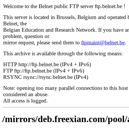
Welcome to the Belnet public FTP server ftp.belnet.be !
This server is located in Brussels, Belgium and operated 
Belnet, the
Belgian Education and Research Network. If you have a
problem, question or
mirror request, please send them to
ftpmaint@belnet.be
.
This archive is available through the following means:
HTTP http://ftp.belnet.be (IPv4 + IPv6)
FTP ftp://ftp.belnet.be (IPv4 + IPv6)
RSYNC rsync://rsync.belnet.be (IPv4)
Note: opening too many parallel connections to this host 
considered an abuse.
All access is logged.
/mirrors/deb.freexian.com/pool/