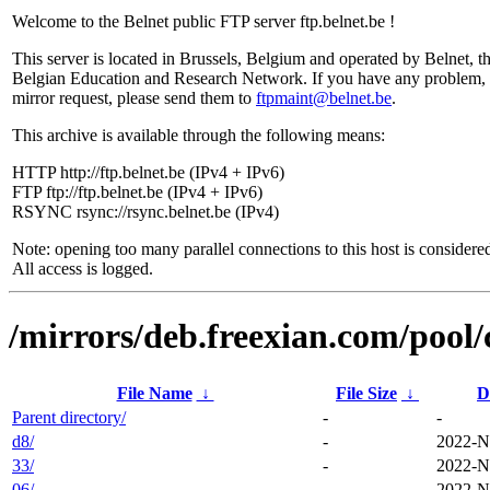
Welcome to the Belnet public FTP server ftp.belnet.be !
This server is located in Brussels, Belgium and operated by Belnet, t
Belgian Education and Research Network. If you have any problem, 
mirror request, please send them to
ftpmaint@belnet.be
.
This archive is available through the following means:
HTTP http://ftp.belnet.be (IPv4 + IPv6)
FTP ftp://ftp.belnet.be (IPv4 + IPv6)
RSYNC rsync://rsync.belnet.be (IPv4)
Note: opening too many parallel connections to this host is considere
All access is logged.
/mirrors/deb.freexian.com/pool/
File Name
↓
File Size
↓
D
Parent directory/
-
-
d8/
-
2022-N
33/
-
2022-N
06/
-
2022-N